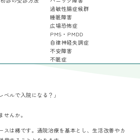
初診の受診方法
パニック障害
の目安は？5つの症状と治療法、費用相場も詳しく解説
過敏性腸症候群
自律神経失調症の入院レベルの目安は？5つの症状と治療法、費用相場も
睡眠障害
広場恐怖症
PMS・PMDD
レベルの目安は？5つの症状と治療
自律神経失調症
不安障害
解説
不眠症
レベルで入院になる？」
ませんか。
ースは稀です。通院治療を基本とし、生活改善やカ