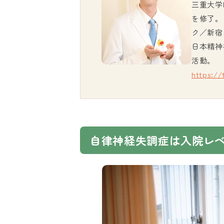
三重大学
を修了。
ク／新宿
日本精神
活動。
https:/
自律神経失調症は入院レ